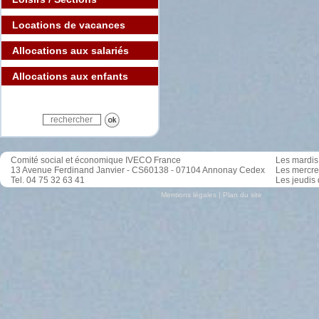
Locations de vacances
Allocations aux salariés
Allocations aux enfants
Comité social et économique IVECO France
Les mardis 
13 Avenue Ferdinand Janvier - CS60138 - 07104 Annonay Cedex
Les mercre
Tel. 04 75 32 63 41
Les jeudis 
Mentions légales
|
Plan du site