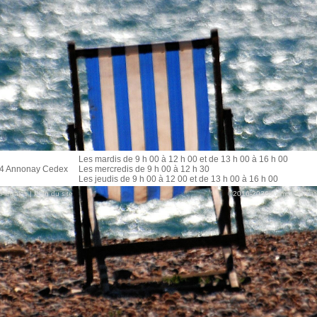
Les mardis de 9 h 00 à 12 h 00 et de 13 h 00 à 16 h 00
04 Annonay Cedex
Les mercredis de 9 h 00 à 12 h 30
Les jeudis de 9 h 00 à 12 00 et de 13 h 00 à 16 h 00
 légales
|
Plan du site
©2016-2026 Azimut - Créatio