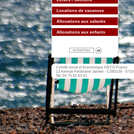
Locations de vacances
Allocations aux salariés
Allocations aux enfants
Comité social et économique IVECO France
13 Avenue Ferdinand Janvier - CS60138 - 071
Tel. 04 75 32 63 41
Mentions