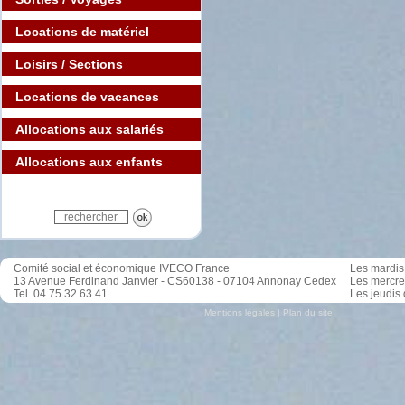
Locations de matériel
Loisirs / Sections
Locations de vacances
Allocations aux salariés
Allocations aux enfants
Comité social et économique IVECO France
Les mardis 
13 Avenue Ferdinand Janvier - CS60138 - 07104 Annonay Cedex
Les mercre
Tel. 04 75 32 63 41
Les jeudis 
Mentions légales
|
Plan du site