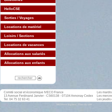
HelloCSE
Sorties / Voyages
Locations de matériel
Loisirs / Sections
Locations de vacances
Allocations aux salariés
Allocations aux enfants
Comité social et économique IVECO France
Les mardis 
13 Avenue Ferdinand Janvier - CS60138 - 07104 Annonay Cedex
Les mercre
Tel. 04 75 32 63 41
Les jeudis 
Mentions légales
|
Plan du site